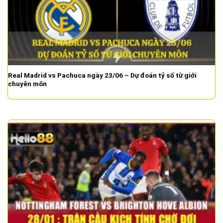
Real Madrid vs Pachuca ngày 23/06 – Dự đoán tỷ số từ giới
chuyên môn