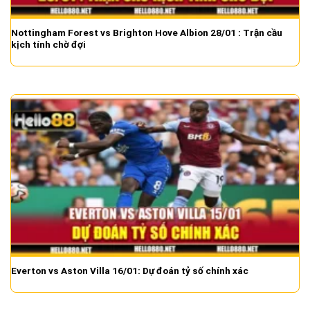
Nottingham Forest vs Brighton Hove Albion 28/01 : Trận cầu
kịch tính chờ đợi
Everton vs Aston Villa 16/01: Dự đoán tỷ số chính xác