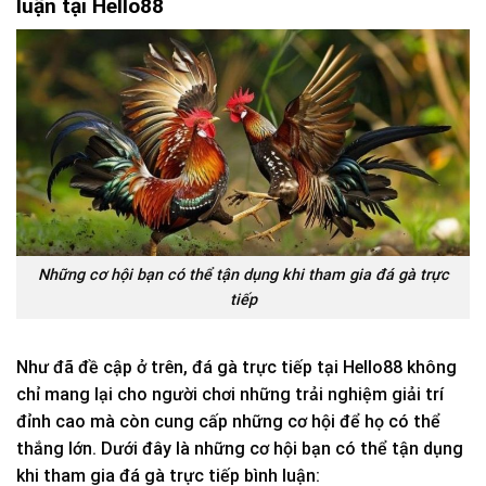
luận tại Hello88
Những cơ hội bạn có thể tận dụng khi tham gia đá gà trực
tiếp
Như đã đề cập ở trên, đá gà trực tiếp tại Hello88 không
chỉ mang lại cho người chơi những trải nghiệm giải trí
đỉnh cao mà còn cung cấp những cơ hội để họ có thể
thắng lớn. Dưới đây là những cơ hội bạn có thể tận dụng
khi tham gia đá gà trực tiếp bình luận: