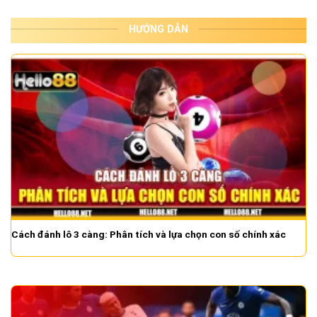
HƯỚNG DẪN
Cách đánh lô 3 càng: Phân tích và lựa chọn con số chính xác