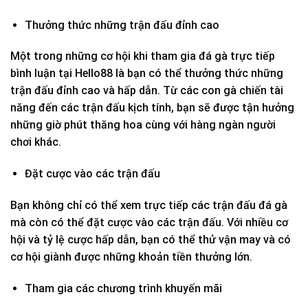
Thưởng thức những trận đấu đỉnh cao
Một trong những cơ hội khi tham gia đá gà trực tiếp
bình luận tại Hello88 là bạn có thể thưởng thức những
trận đấu đỉnh cao và hấp dẫn. Từ các con gà chiến tài
năng đến các trận đấu kịch tính, bạn sẽ được tận hưởng
những giờ phút thăng hoa cùng với hàng ngàn người
chơi khác.
Đặt cược vào các trận đấu
Bạn không chỉ có thể xem trực tiếp các trận đấu đá gà
mà còn có thể đặt cược vào các trận đấu. Với nhiều cơ
hội và tỷ lệ cược hấp dẫn, bạn có thể thử vận may và có
cơ hội giành được những khoản tiền thưởng lớn.
Tham gia các chương trình khuyến mãi