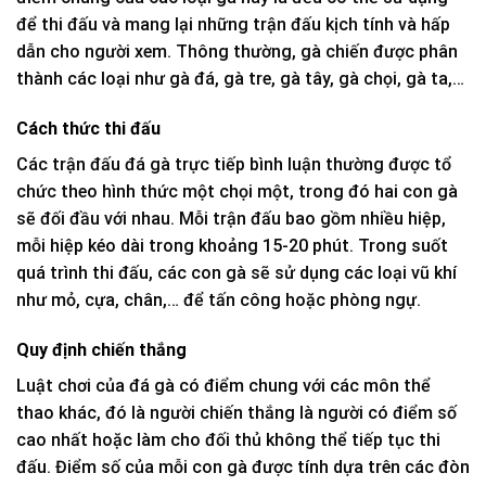
để thi đấu và mang lại những trận đấu kịch tính và hấp
dẫn cho người xem. Thông thường, gà chiến được phân
thành các loại như gà đá, gà tre, gà tây, gà chọi, gà ta,…
Cách thức thi đấu
Các trận đấu đá gà trực tiếp bình luận thường được tổ
chức theo hình thức một chọi một, trong đó hai con gà
sẽ đối đầu với nhau. Mỗi trận đấu bao gồm nhiều hiệp,
mỗi hiệp kéo dài trong khoảng 15-20 phút. Trong suốt
quá trình thi đấu, các con gà sẽ sử dụng các loại vũ khí
như mỏ, cựa, chân,… để tấn công hoặc phòng ngự.
Quy định chiến thắng
Luật chơi của đá gà có điểm chung với các môn thể
thao khác, đó là người chiến thắng là người có điểm số
cao nhất hoặc làm cho đối thủ không thể tiếp tục thi
đấu. Điểm số của mỗi con gà được tính dựa trên các đòn