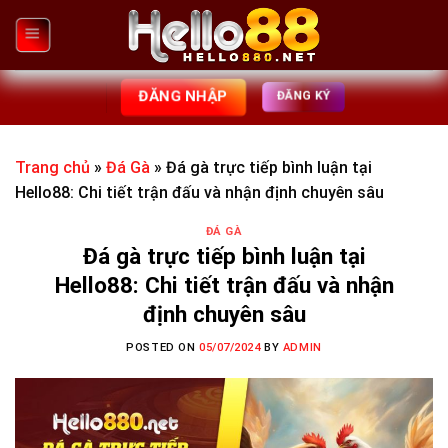
Skip
to
content
ĐĂNG NHẬP
ĐĂNG KÝ
Trang chủ
»
Đá Gà
»
Đá gà trực tiếp bình luận tại
Hello88: Chi tiết trận đấu và nhận định chuyên sâu
ĐÁ GÀ
Đá gà trực tiếp bình luận tại
Hello88: Chi tiết trận đấu và nhận
định chuyên sâu
POSTED ON
05/07/2024
BY
ADMIN