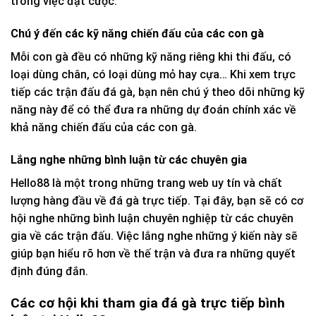
trong việc đặt cược.
Chú ý đến các kỹ năng chiến đấu của các con gà
Mỗi con gà đều có những kỹ năng riêng khi thi đấu, có
loại dùng chân, có loại dùng mỏ hay cựa… Khi xem trực
tiếp các trận đấu đá gà, bạn nên chú ý theo dõi những kỹ
năng này để có thể đưa ra những dự đoán chính xác về
khả năng chiến đấu của các con gà.
Lắng nghe những bình luận từ các chuyên gia
Hello88 là một trong những trang web uy tín và chất
lượng hàng đầu về đá gà trực tiếp. Tại đây, bạn sẽ có cơ
hội nghe những bình luận chuyên nghiệp từ các chuyên
gia về các trận đấu. Việc lắng nghe những ý kiến này sẽ
giúp bạn hiểu rõ hơn về thế trận và đưa ra những quyết
định đúng đắn.
Các cơ hội khi tham gia đá gà trực tiếp bình